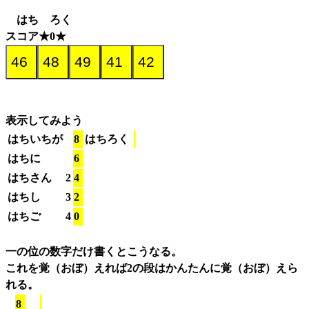
はち ろく
スコア★0★
表示してみよう
はちいちが
8
はちろく
はちに
6
はちさん
2
4
はちし
3
2
はちご
4
0
一の位の数字だけ書くとこうなる。
これを覚（おぼ）えれば2の段はかんたんに覚（おぼ）えら
れる。
8