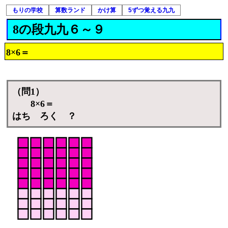
もりの学校
算数ランド
かけ算
5ずつ覚える九九
8の段九九６～９
8×6＝
（問1）
8×6＝
はち ろく ？