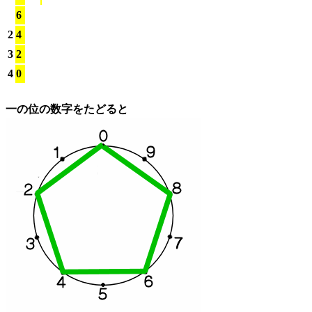
6
2
4
3
2
4
0
一の位の数字をたどると