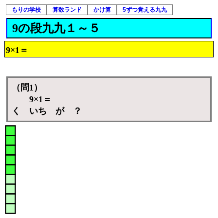
もりの学校
算数ランド
かけ算
5ずつ覚える九九
9の段九九１～５
9×1＝
（問1）
9×1＝
く いち が ？