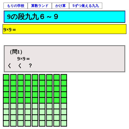
もりの学校
算数ランド
かけ算
5ずつ覚える九九
9の段九九６～９
9×9＝
（問1）
9×9＝
く く ？