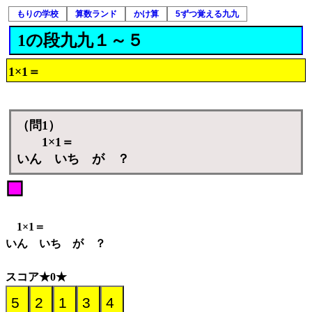
もりの学校
算数ランド
かけ算
5ずつ覚える九九
1の段九九１～５
1×1＝
（問1）
1×1＝
いん いち が ？
1×1＝
いん いち が ？
スコア★0★