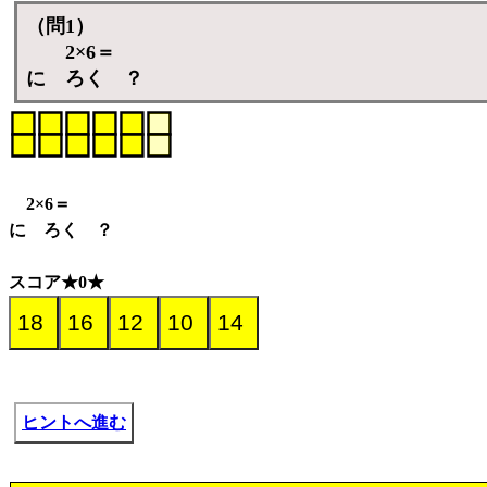
（問1）
2×6＝
に ろく ？
2×6＝
に ろく ？
スコア★0★
ヒントへ進む