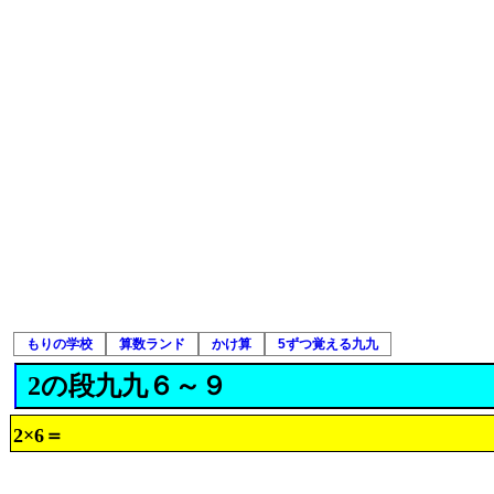
もりの学校
算数ランド
かけ算
5ずつ覚える九九
2の段九九６～９
2×6＝