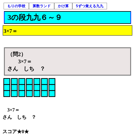
もりの学校
算数ランド
かけ算
5ずつ覚える九九
3の段九九６～９
3×7＝
（問2）
3×7＝
さん しち ？
3×7＝
さん しち ？
スコア★0★