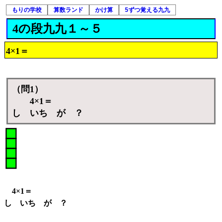
もりの学校
算数ランド
かけ算
5ずつ覚える九九
4の段九九１～５
4×1＝
（問1）
4×1＝
し いち が ？
4×1＝
し いち が ？