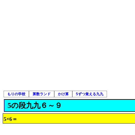
もりの学校
算数ランド
かけ算
5ずつ覚える九九
5の段九九６～９
5×6＝