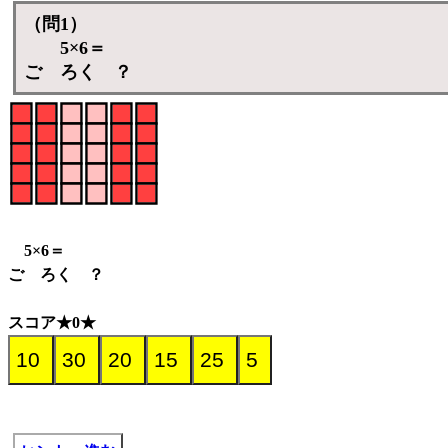
（問1）
5×6＝
ご ろく ？
5×6＝
ご ろく ？
スコア★0★