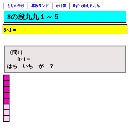
もりの学校
算数ランド
かけ算
5ずつ覚える九九
8の段九九１～５
8×1＝
（問1）
8×1＝
はち いち が ？