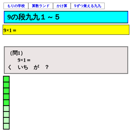
もりの学校
算数ランド
かけ算
5ずつ覚える九九
9の段九九１～５
9×1＝
（問1）
9×1＝
く いち が ？