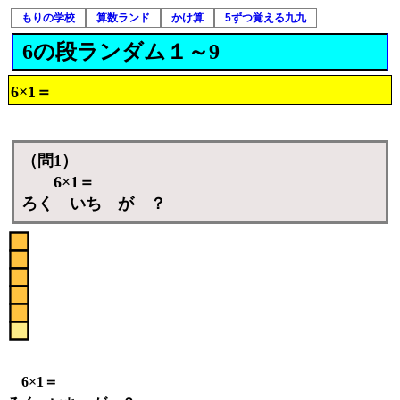
もりの学校
算数ランド
かけ算
5ずつ覚える九九
6の段ランダム１～9
6×1＝
（問1）
6×1＝
ろく いち が ？
6×1＝