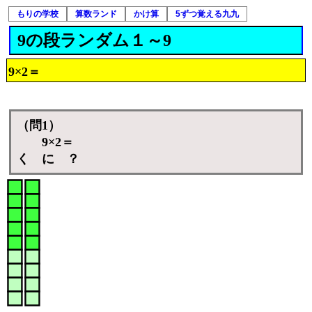
もりの学校
算数ランド
かけ算
5ずつ覚える九九
9の段ランダム１～9
9×2＝
（問1）
9×2＝
く に ？