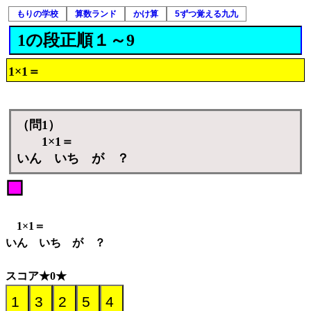
もりの学校
算数ランド
かけ算
5ずつ覚える九九
1の段正順１～9
1×1＝
（問1）
1×1＝
いん いち が ？
1×1＝
いん いち が ？
スコア★0★