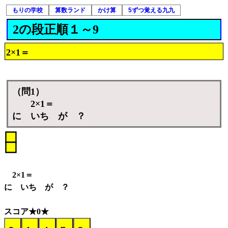
もりの学校
算数ランド
かけ算
5ずつ覚える九九
2の段正順１～9
2×1＝
（問1）
2×1＝
に いち が ？
2×1＝
に いち が ？
スコア★0★