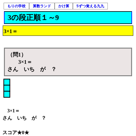
もりの学校
算数ランド
かけ算
5ずつ覚える九九
3の段正順１～9
3×1＝
（問1）
3×1＝
さん いち が ？
3×1＝
さん いち が ？
スコア★0★