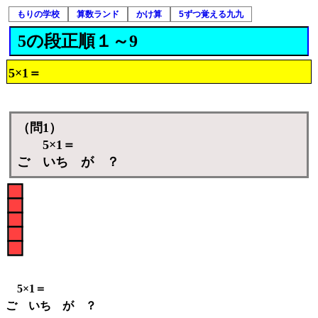
もりの学校
算数ランド
かけ算
5ずつ覚える九九
5の段正順１～9
5×1＝
（問1）
5×1＝
ご いち が ？
5×1＝
ご いち が ？