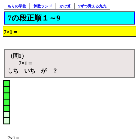
もりの学校
算数ランド
かけ算
5ずつ覚える九九
7の段正順１～9
7×1＝
（問1）
7×1＝
しち いち が ？
7×1＝