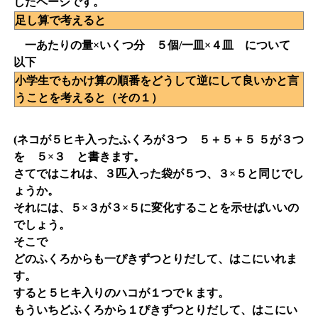
したページです。
足し算で考えると
一あたりの量×いくつ分 ５個/一皿×４皿 について
以下
小学生でもかけ算の順番をどうして逆にして良いかと言
うことを考えると（その１）
(ネコが５ヒキ入ったふくろが３つ ５＋５＋５ ５が３つ
を ５×３ と書きます。
さてではこれは、３匹入った袋が５つ、３×５と同じでし
ょうか。
それには、５×３が３×５に変化することを示せばいいの
でしょう。
そこで
どのふくろからも一ぴきずつとりだして、はこにいれま
す。
すると５ヒキ入りのハコが１つでｋます。
もういちどふくろから１ぴきずつとりだして、はこにい