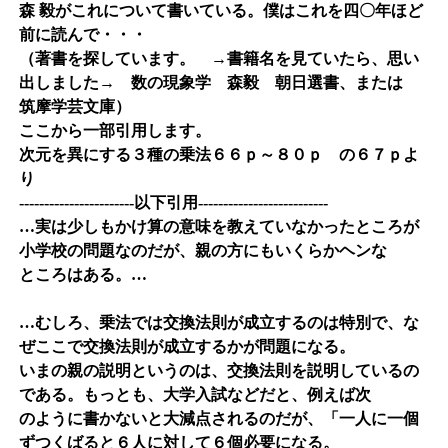
森 毅がこれについて書いている。僕はこれを四〇年ほど
前に読んで・・・
（著書を探しています。 →書籍名を見ていたら、思い
出しました→ 数の現象学 森毅 朝日選書、または
筑摩学芸文庫）
ここから一部引用します。
次元を異にする３種の乗法６６ｐ～８０ｐ の６７ｐよ
り
-----------------------以下引用--------------------------
…実は少しもかけ算の意味を教えていなかったところが
小学校の問題なのだが、親の方にもいくらかヘンな
ところはある。…
…むしろ、乗法では交換法則が成立するのは特別で、な
ぜここで交換法則が成立するかが問題になる。
いまの親の説明というのは、交換法則を説明しているの
である。もっとも、大学入試などだと、例えば次
のように書かないと大減点されるのだが、「一人に一個
ずつくばると６人に対して６個必要になる。