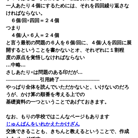
一人あたり４個にするためには、それを四回繰り返さな
ければならない。
６個/回×四回＝２４個
つまり
４個/人×６人＝２４個
と言う最初の問題の６人を６個/回に、４個/人を四回に展
開するということを書かないとオ、それぞれに１割程
度の原点を覚悟しなければならない
…中略…
さしあたり×は問題のある印だが…
----------------------引用終了--------------------------
やっぱり全体を読んでいただかないと、いけないのだろ
うが、かけ算の順番を考える上での
基礎資料の一つということであげておきます。
なお、もりの学校ではこんなページもあります
じゅんばんをいれかえたかけざん
交換できることも、きちんと教えるということで、作成