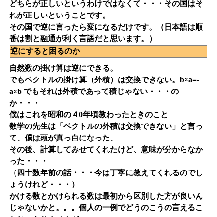
どちらが正しいというわけではなくて・・・その国はそ
れが正しいということです。
その国で逆に言ったら変になるだけです。（日本語は順
番は割と融通が利く言語だと思います。）
逆にすると困るのか
自然数の掛け算は逆にできる。
でもベクトルの掛け算（外積）は交換できない。b×a=-
a×b でもそれは外積であって積じゃない・・・の
か・・・
僕はこれを昭和の４0年頃教わったときのこと
数学の先生は「ベクトルの外積は交換できない」と言っ
て、僕は頭が真っ白になった、
その後、計算してみせてくれたけど、意味が分からなか
った・・・
（四十数年前の話・・・今は丁寧に教えてくれるのでし
ょうけれど・・・）
かける数とかけられる数は最初から区別した方が良いん
じゃないかと。。。個人の一例でどうのこうの言えるこ