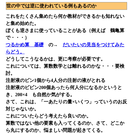
世の中では逆に使われている例もあるのか
これをたくさん集めたら何か教材ができるかも知れない
と集め始めた。
ぼくも逆さまに使っていることがある（例えば 鶴亀算
で・・・）
つるかめ算 基礎
の→
だいたいの見当をつけてみた
らどう。
どうしてこうなるかは、更に考察が必要です。
これについては、算数数学とは離れるのかな・・・要検
討。
注射液のビン1個から4人分の注射の液がとれる
注射液のビビン200個あったら何人分になるかというと
き、200×4 も自然か気がする。
さて、これは、「一あたりの量×いくつ」っていうのお反
対じゃないか。
これについたらどう考えたら良いのか。
算数ではない他の要素も入ってくるのか、さて、どこか
ら丸にするのか、悩ましい問題が起きてくる。