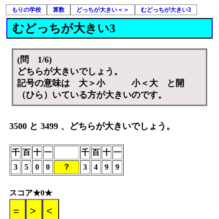
もりの学校
算数
どっちが大きい＜＞
むどっちが大きい3
むどっちが大きい3
(問 1/6)
どちらが大きいでしょう。
記号の意味は 大＞小 小＜大 と開
（ひら）いている方が大きいのです。
3500 と 3499 、どちらが大きいでしょう。
千
百
十
一
千
百
十
一
3
5
0
0
？
3
4
9
9
スコア★0★