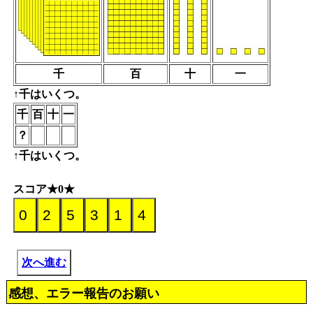
千
百
十
一
↑千はいくつ。
千
百
十
一
？
↑千はいくつ。
スコア★0★
次へ進む
感想、エラー報告のお願い