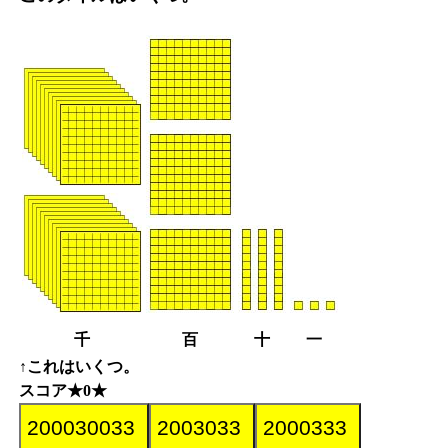
千
百
十
一
↑これはいくつ。
スコア★0★