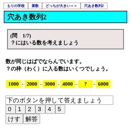
もりの学校
算数
どっちが大きい＜＞
穴あき数列2
穴あき数列2
(問 1/7)
？にはいる数を考えましょう
数が同じはばでならんでいます。
？の枠（わく）に入る数はいくつでしょう。
1000
2000
3000
4000
?
6000
-
-
-
-
-