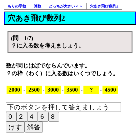
もりの学校
算数
どっちが大きい＜＞
穴あき飛び数列2
穴あき飛び数列2
(問 1/7)
？に入る数を考えましょう。
数が同じはばでならんでいます。
？の枠（わく）に入る数はいくつでしょう。
2000
2500
3000
3500
?
4500
-
-
-
-
-