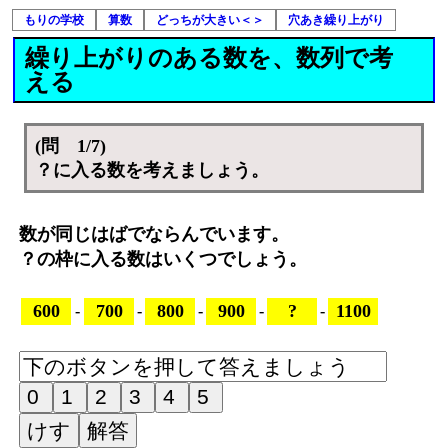
もりの学校
算数
どっちが大きい＜＞
穴あき繰り上がり
繰り上がりのある数を、数列で考
える
(問 1/7)
？に入る数を考えましょう。
数が同じはばでならんでいます。
？の枠に入る数はいくつでしょう。
600
700
800
900
?
1100
-
-
-
-
-