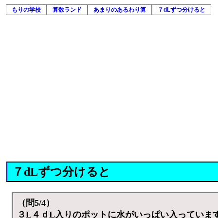
もりの学校
算数ランド
あまりのあるわり算
７dLずつ分けると
７dLずつ分けると
（問5/4）
３L４ｄL入りのポットに水がいっぱい入っていま