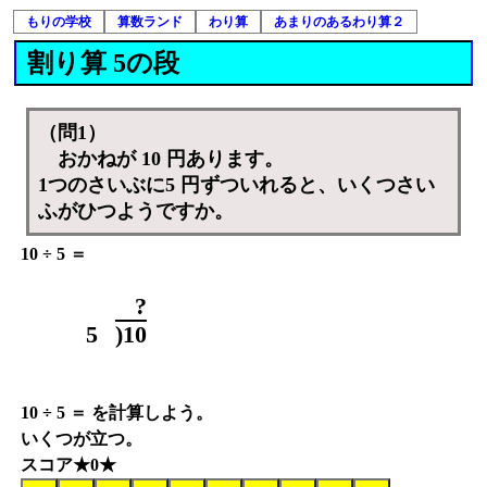
もりの学校
算数ランド
わり算
あまりのあるわり算２
割り算 5の段
（問1）
おかねが 10 円あります。
1つのさいぶに5 円ずついれると、いくつさい
ふがひつようですか。
10 ÷ 5 ＝
?
5
)
1
0
10 ÷ 5 ＝ を計算しよう。
いくつが立つ。
スコア★0★