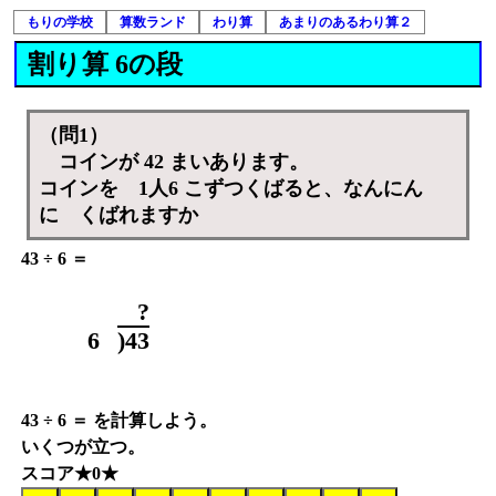
もりの学校
算数ランド
わり算
あまりのあるわり算２
割り算 6の段
（問1）
コインが 42 まいあります。
コインを 1人6 こずつくばると、なんにん
に くばれますか
43 ÷ 6 ＝
?
6
)
4
3
43 ÷ 6 ＝ を計算しよう。
いくつが立つ。
スコア★0★