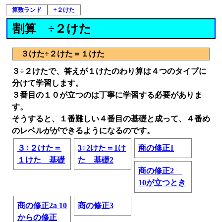
算数ランド
÷２けた
割算 ÷２けた
３けた÷２けた＝１けた
３÷２けたで、答えが１けたのわり算は４つのタイプに
分けて学習します。
３番目の１０が立つのは丁寧に学習する必要がありま
す。
そうすると、１番難しい４番目の基礎と成って、４番め
のレベルがができるようになるのです。
３÷２けた＝
3÷2けた＝1け
商の修正1
１けた 基礎
た 基礎2
商の修正2
10が立つとき
商の修正2a 10
商の修正3
からの修正