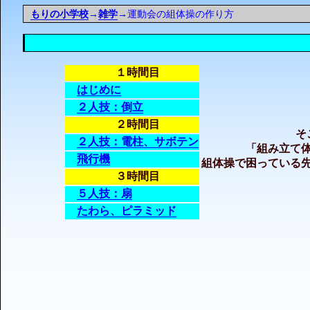
もりの小学校
→
雑学
→運動会の組体操の作り方
１時間目
はじめに
２人技：倒立
２時間目
そ
２人技：電柱、サボテン
「組み立て
飛行機
組体操で困っている
３時間目
５人技：扇
たわら、ピラミッド