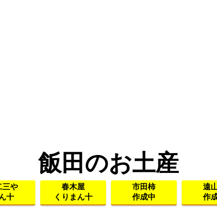
飯田のお土産
二三や
春木屋
市田柿
遠
ん十
くりまん十
作成中
作