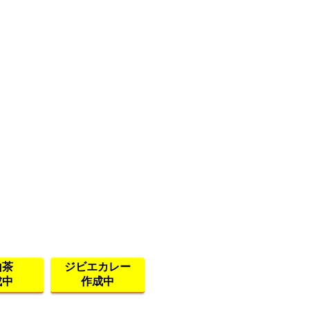
山茶
ジビエカレー
成中
作成中