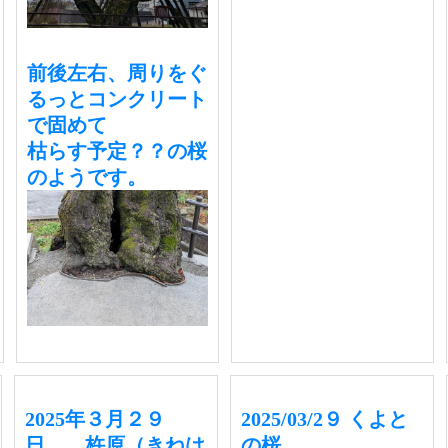
前後左右、周りをぐ
るっとコンクリート
で固めて
枯らす予定？？の桜
のようです。
2025年３月２９
2025/03/2９ くよと
日 杵原（きねは
の桜