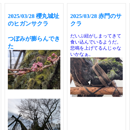
2025/03/28 櫻丸城址
2025/03/28 赤門のサ
のヒガンサクラ
クラ
だいぶ紐がしまってきて
つぼみが膨らんでき
食い込んでいるようだ。
た
悲鳴を上げてるんじゃな
いかなぁ。