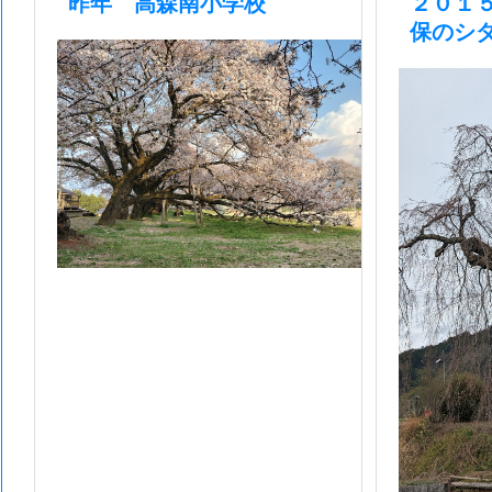
昨年 高森南小学校
２０１
保のシ