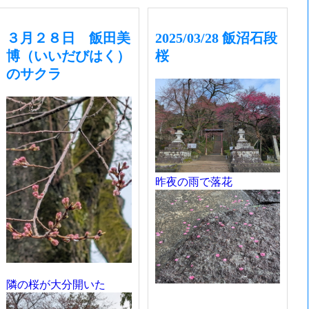
３月２８日 飯田美
2025/03/28 飯沼石段
博（いいだびはく）
桜
のサクラ
昨夜の雨で落花
隣の桜が大分開いた