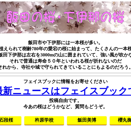
飯田市や下伊那には一本桜が多い。
年に植えられて樹齢780年の愛宕の桜に始まって、たくさんの一本
飯田下伊那は左右を3000mの山に囲まれていて、強い風が吹か
それで普通は寿命５０年といわれる桜が折れないのだ
それから、寺社や城で守られてきていることにもよるのだろう
フェイスブックに情報をお寄せください
最新ニュースはフェイスブック
投稿自由です。
今あの桜はどうかなど、質問もどうぞ。
石段桜
杵原学校
飯田美博
櫻丸