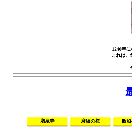
1240
これは、
増泉寺
麻績の桜
飯沼