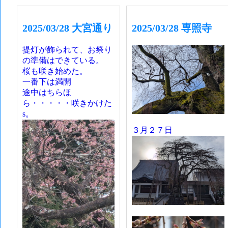
2025/03/28 大宮通り
2025/03/28 専照寺
提灯が飾られて、お祭り
の準備はできている。
桜も咲き始めた。
一番下は満開
途中はちらほ
ら・・・・・咲きかけた
s。
３月２７日