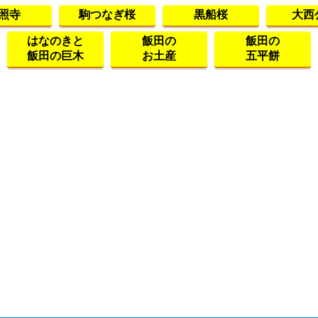
照寺
駒つなぎ桜
黒船桜
大西
はなのきと
飯田の
飯田の
飯田の巨木
お土産
五平餅