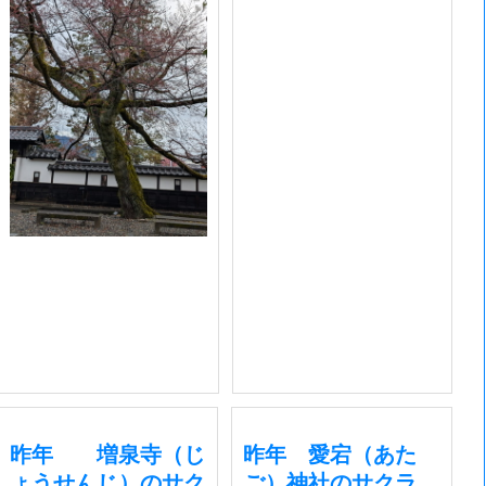
昨年 増泉寺（じ
昨年 愛宕（あた
ょうせんじ）のサク
ご）神社のサクラ