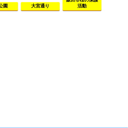
公園
大宮通り
活動