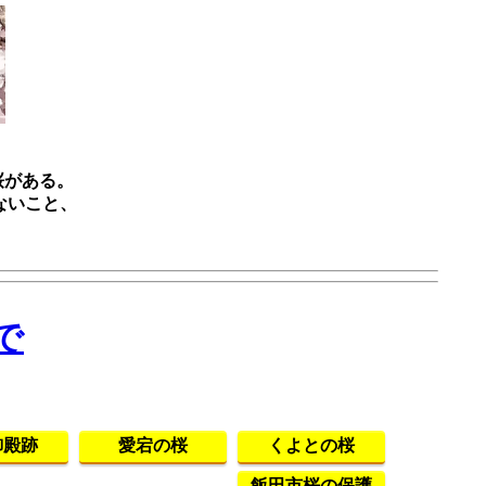
桜がある。
ないこと、
。
で
御殿跡
愛宕の桜
くよとの桜
飯田市桜の保護