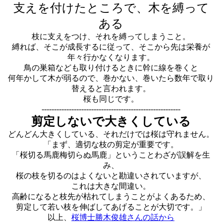
支えを付けたところで、木を縛って
ある
枝に支えをつけ、それを縛ってしまうこと。
縛れば、そこが成長するに従って、そこから先は栄養が
年々行かなくなります。
鳥の巣箱なども取り付けるときに幹に線を巻くと
何年かして木が弱るので、巻かない、巻いたら数年で取り
替えると言われます。
桜も同じです。
--------------------------------------------------------
剪定しないで大きくしている
どんどん大きくしている、それだけでは桜は守れません。
「まず、適切な枝の剪定が重要です。
「桜切る馬鹿梅切らぬ馬鹿」ということわざが誤解を生
み、
桜の枝を切るのはよくないと勘違いされていますが、
これは大きな間違い。
高齢になると枝先が枯れてしまうことがよくあるため、
剪定して若い枝を伸ばしてあげることが大切です。」
以上、
桜博士勝木俊雄さんの話から