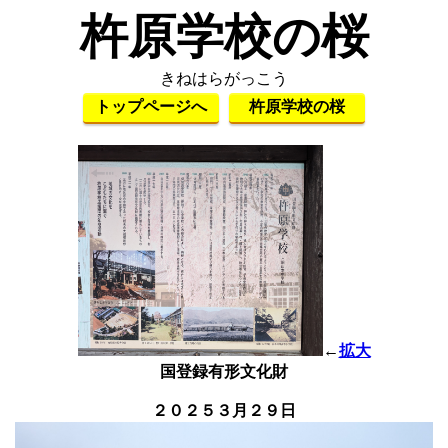
杵原学校の桜
きねはらがっこう
トップページへ
杵原学校の桜
←
拡大
国登録有形文化財
２０２５３月２９日