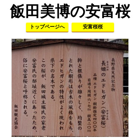
飯田美博の安富桜
トップページへ
安富桜桜