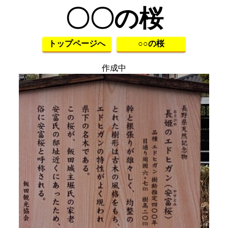
〇〇の桜
トップページへ
○○の桜
作成中