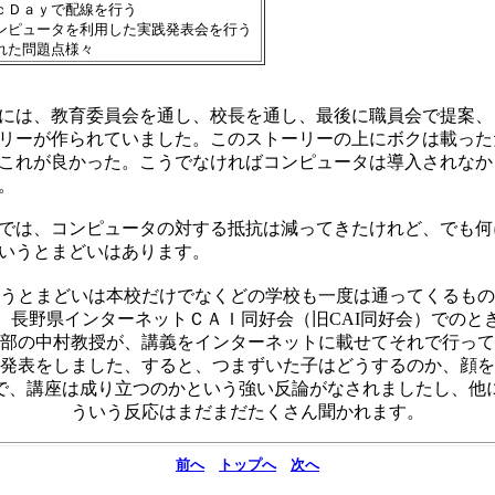
Ｄａｙで配線を行う
ュータを利用した実践発表会を行う
た問題点様々
は、教育委員会を通し、校長を通し、最後に職員会で提案、
リーが作られていました。このストーリーの上にボクは載った
これが良かった。こうでなければコンピュータは導入されなか
。
は、コンピュータの対する抵抗は減ってきたけれど、でも何
いうとまどいはあります。
うとまどいは本校だけでなくどの学校も一度は通ってくるもの
、長野県インターネットＣＡＩ同好会（旧CAI同好会）でのと
部の中村教授が、講義をインターネットに載せてそれで行って
発表をしました、すると、つまずいた子はどうするのか、顔を
で、講座は成り立つのかという強い反論がなされましたし、他
ういう反応はまだまだたくさん聞かれます。
前へ
トップへ
次へ