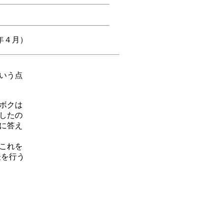
年４月）
いう点
ボクは
したの
に答え
これを
表を行う