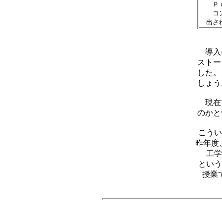
Ｐｃ
コンピ
出され
導入に
ストー
した。
しょう
現在で
のかと
こうい
昨年度
工学
という
授業