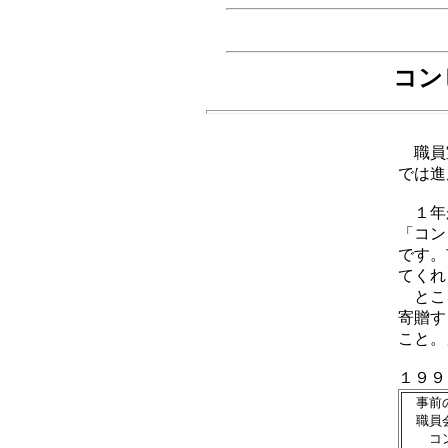
コン
職員室
では進
１年が
「コン
です。
てくれ
ところ
寄贈す
こと。
１９９
事前の
職員会
コン