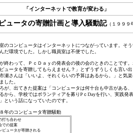
「インターネットで教育が変わる」
ピュータの寄贈計画と導入騒動記
（１９９９
のコンピュータはインターネットにつながっています。そう
んだ環境でした。しかし職員室は不便でした。
終わって、ＰｃＤａｙの発表会の後の会のときのことです。
ピュータを寄贈してもらえません？」とずうずうしくも言い出
市瀬さんは「いいよ、それくらいの予算はあるから。」と気楽
ました。
が、出てきた提案は「コンピュータは何十台も中古がある、
るから、学校ではボランティアを募りPｃDayを行い、実践発
」という話になっていたのです。
８年のコンピュータ寄贈騒動
打ち合わせ
での提案
ピュータが寄贈される