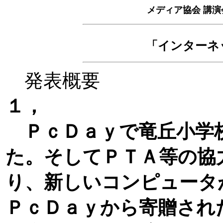
メディア協会 講演
「インターネ
発表概要
１，
ＰｃＤａｙで竜丘小学
た。そしてＰＴＡ等の協
り、新しいコンピュータ
ＰｃＤａｙから寄贈され