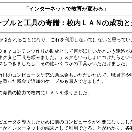
「インターネットで教育が変わる」
ーブルと工具の寄贈：校内ＬＡＮの成功と
Nが引かれることになり、これを利用しないてはないと思ってい
Ｄａｙコンテンツ作りの助成として何がほしいかという連絡が
ネクタと工具を頼みました。テスタもいっしょにつけたらとい
タもつきましたし、その他いくつかの工具がいただけました。
万円のコンピュータ研究の助成金もいただいたので、職員室や
を買った残金で追加のケーブルも購入できました。
の職員の協力で校内にＬＡＮを張りました。
ュータを導入したために前のコンピュータが不要になりまし
とかインターネットの端末として利用できることがわかり、各