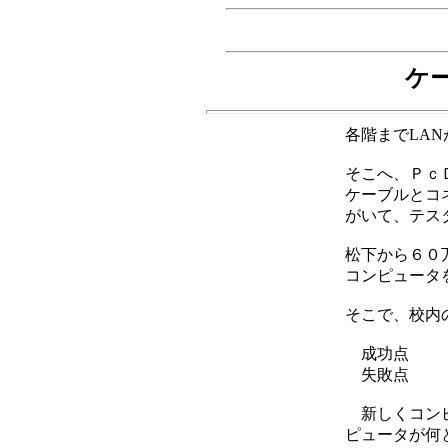
ケ
各階までLA
そこへ、Ｐｃ
ケーブルとコ
がいて、テス
松下から６０
コンピュータ
そこで、校内
成功点
失敗点
新しくコンピ
ピュータが何