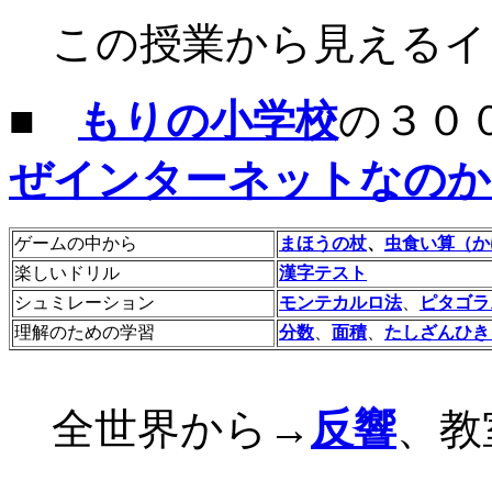
この授業から見えるイ
■
もりの小学校
の３０
ぜインターネットなのか
ゲームの中から
まほうの杖
、
虫食い算（か
楽しいドリル
漢字テスト
シュミレーション
モンテカルロ法
、
ピタゴラ
理解のための学習
分数
、
面積
、
たしざんひき
全世界から→
反響
、教