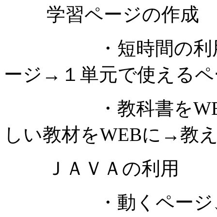
学習ページの作成
・短時間の利用ペ
ージ→１単元で使えるペ
・教科書をWEBに
しい教材をWEBに→教え
ＪＡＶＡの利用
・動くページ、操