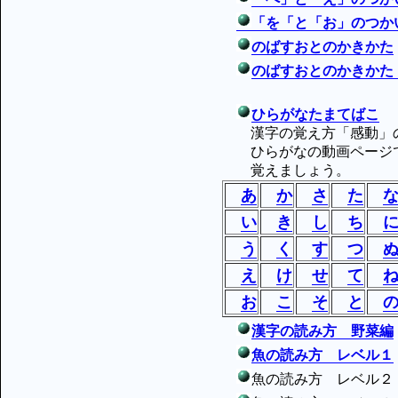
「を「と「お」のつか
のばすおとのかきかた
のばすおとのかきかた
ひらがなたまてばこ
漢字の覚え方「感動」
ひらがなの動画ページで
覚えましょう。
あ
か
さ
た
い
き
し
ち
う
く
す
つ
え
け
せ
て
お
こ
そ
と
漢字の読み方 野菜編
魚の読み方 レベル１
魚の読み方 レベル２