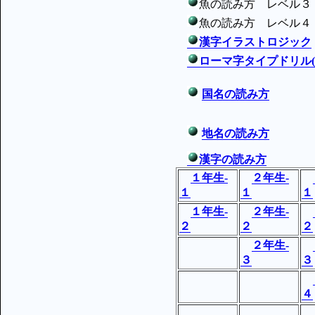
魚の読み方 レベル３
魚の読み方 レベル４
漢字イラストロジック
ローマ字タイプドリル(a
国名の読み方
地名の読み方
漢字の読み方
１年生-
２年生-
１
１
１
１年生-
２年生-
２
２
２
２年生-
３
３
４