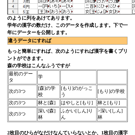
のように列をあけてあります。
学年の漢字の数だけ、このデータを作成します。下で一
年にデーターを公開します。
違うデータにすれば
もっと簡単にすれば、次のようにすれば漢字を書くプリ
ントができます。
森の学校はこんなふうですが
最初のデー
学
タ
[森]の学
[もり]のがっこ
次の3つ
[もり]の学校
校
う
次の3つ
林と[森]
はやしと[もり]
林と[もり]
深い[森]
ふかい[しん]り
>深い[しん]
次の3つ
林
ん
林
2枚目のひらがなだけなんていらないとか、1枚目の漢字