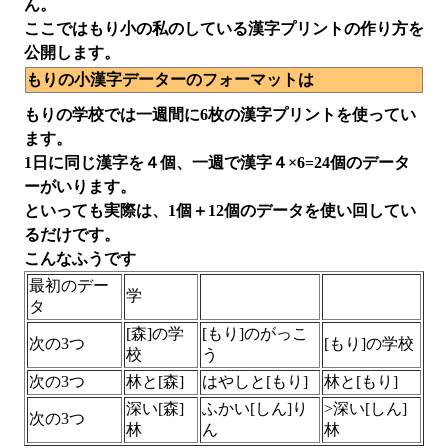
ん。
ここではもり小の私のしている漢字プリントの作り方を
公開します。
もりの小漢字データーのフォーマットは
もりの学校では一週間に6枚の漢字プリントを使ってい
ます。
1日に同じ漢字を４個、一週で漢字４×6=24個のデータ
ーがいります。
といっても実際は、1個＋12個のデータを使い回してい
るだけです。
こんなふうです
最初のデー
学
タ
[森]の学
[もり]のがっこ
次の3つ
[もり]の学校
校
う
次の3つ
林と[森]
はやしと[もり]
林と[もり]
深い[森]
ふかい[しん]り
>深い[しん]
次の3つ
林
ん
林