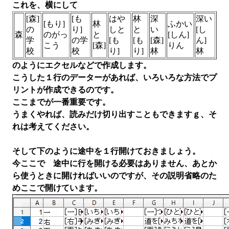
これを、横にして
[森]
[も
はや
林
深
深い
[もり]
林
ふかい
の
り]
しと
と
い
[し
森
のがっ
と
[しん]
学
の学
[も
[も
[森]
ん]
こう
[森]
りん
校
校
り]
り]
林
林
のようにエクセルなどで作成します。
こうした１行のデーターがあれば、いろいろな方法でプ
リントが作成できるのです。
ここまでが一番重要です。
うまくやれば、読みだけ切り出すこともできますｇ、そ
れは考えてください。
そして下のように途中を１行開けておきましょう。
今ここで 途中に行を開ける必要はありません、あとか
ら使うときに開ければいいのですが、その説明省略のた
めここで開けています。