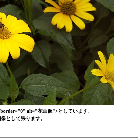
400" border="0" alt="花画像">としています。
画像として張ります。