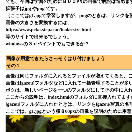
でも、今回は学習のために８００PXの画像で解説は進めま
拡張子はjpg やpng です。
（ここではg1.jpgで学習しますが、pngのときは、リンク
画像の大きさを変換するには、
https://www.peko-step.com/tool/resize.html
等のサイトで出来るでしょう。
windowsの３ｄペイントでもできるか？
画像が用意できたらさっそくはり付けましょう
その１
画像は同じフォルダに入れるとファイルが増えてくると、
画像は[gazou]フォルダなどに入れて一括管理することが多
ボクは、新しいページを一つのフォルダにしてその中に入
ここからの説明は、index.htmlのフォルダに直接入れてます
[gazou]フォルダに入れたときは、リンクを[gazou/写真
ここでは、g1.jpgという横８00pxの画像を説明のために用