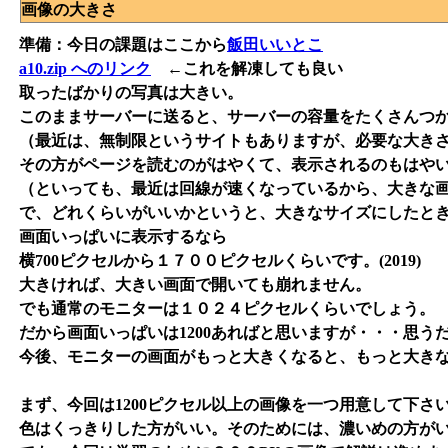
画像の大きさ
準備：今日の課題はここから
飯田いいとこ
a10.zip へのリンク
←これを解凍しても良い
取ったばかりの写真は大きい。
このままサーバーに送ると、サーバーの容量をたくさんつ
（最近は、無制限というサイトもありますが、必要な大き
その方がページを読むのがはやくて、表示されるのもはや
（といっても、最近は回線が速くなっているから、大きな画像
で、どれくらいがいいかというと、大きなサイズにしたと
画面いっぱいに表示するなら
横700ピクセルから１７００ピクセルくらいです。(2019)
大きければ、大きい画面で開いても崩れません。
でも通常のモニターは１０２４ピクセルくらいでしょう。
だから画面いっぱいは1200あればと思いますが・・・思う
今後、モニターの画面がもっと大きくなると、もっと大き
まず、今回は1200ピクセル以上の画像を一つ用意して下さ
色はくっきりした方がいい。そのためには、濃いめの方が