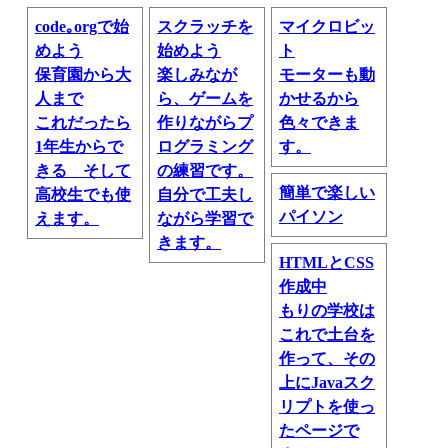
code｡orgで始
スクラッチを
マイクロビッ
めよう
始めよう
ト
保育園から大
楽しみなが
モーターも動
人まで
ら、ゲームを
かせるから
これだったら
作りながらプ
色々できま
1年生からで
ログラミング
す。
きる そして
の練習です。
簡単で楽しい
高校生でも使
自分で工夫し
パイソン
えます。
ながら学習で
きます。
HTMLとCSS
作成中
もりの学校は
これで土台を
作って、その
上にJavaスク
リプトを使っ
たページで