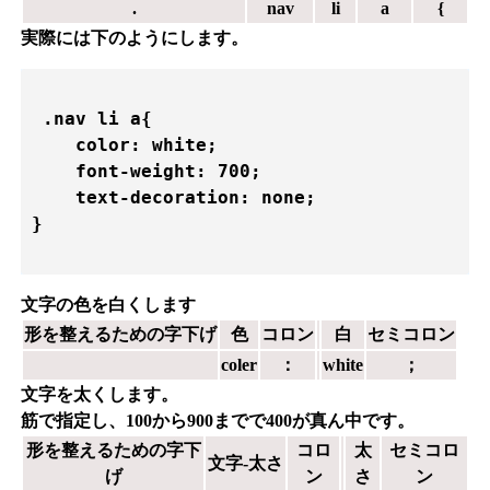
.
nav
li
a
{
実際には下のようにします。
 .nav li a{

    color: white;    

    font-weight: 700;

    text-decoration: none;

}

文字の色を白くします
形を整えるための字下げ
色
コロン
白
セミコロン
coler
：
w
hite
；
文字を太くします。
筋で指定し、100から900までで400が真ん中です。
形を整えるための字下
コロ
太
セミコロ
文字-太さ
げ
ン
さ
ン