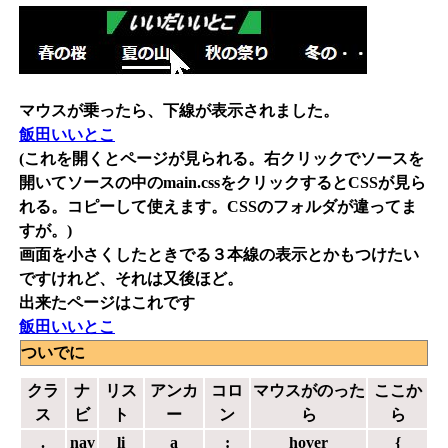
マウスが乗ったら、下線が表示されました。
飯田いいとこ
(これを開くとページが見られる。右クリックでソースを
開いてソースの中のmain.cssをクリックするとCSSが見ら
れる。コピーして使えます。CSSのフォルダが違ってま
すが。)
画面を小さくしたときでる３本線の表示とかもつけたい
ですけれど、それは又後ほど。
出来たページはこれです
飯田いいとこ
ついでに
クラ
ナ
リス
アンカ
コロ
マウスがのった
ここか
ス
ビ
ト
ー
ン
ら
ら
.
nav
li
a
:
hover
{