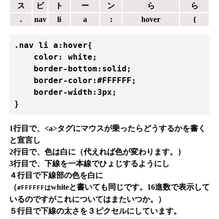
ス
ビ
ト
ー
ン
ら
ら
.
nav
li
a
:
hover
{
.nav li a:hover{

    color: white;

    border-bottom:solid;

    border-color:#FFFFFF;

    border-width:3px;

} 
1行目で、<a>タグにマウスが乗ったらどうするかを書く
と宣言し
2行目で、色は白に（代えれば色が変わります。）
3行目で、下線を一本線でひょじするようにし
４行目で下線部の色を白に
（
whiteと書いても同じです。16進数で表示して
#FFFFFFは
いるのですがこれについてはまたいつか。）
５行目で下線の太さを３ピクセルにしています。