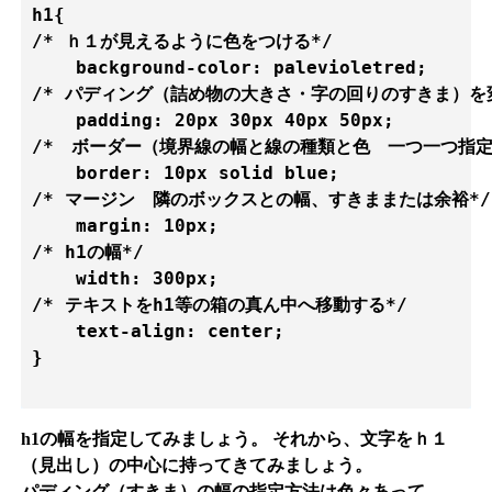
h1{

/* ｈ１が見えるように色をつける*/

    background-color: palevioletred;  

/* パディング（詰め物の大きさ・字の回りのすきま）を変
    padding: 20px 30px 40px 50px;    

/*　ボーダー（境界線の幅と線の種類と色　一つ一つ指定も
    border: 10px solid blue;

/* マージン　隣のボックスとの幅、すきままたは余裕*/

    margin: 10px;    

/* h1の幅*/

    width: 300px;

/* テキストをh1等の箱の真ん中へ移動する*/

    text-align: center;

}

h1の幅を指定してみましょう。 それから、文字をｈ１
（見出し）の中心に持ってきてみましょう。
パディング（すきま）の幅の指定方法は色々あって、