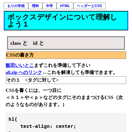
もりの学校
理科
中学
HTML
ヘッダーとCSS
ボックスデザインについて理解し
よう１
class と id と
CSSの書き方
飯田いいとこ
まずこれを準備して下さい
a8.zip へのリンク
←これを解凍しても準備できます。
その１ <タグに対して>
CSSを書くには、一つ目に
＜ｈ１＞や＜ｐ＞などのタグにそのままつけるCSS（次
のようなものがあります。）
h1{

    text-align: center;
