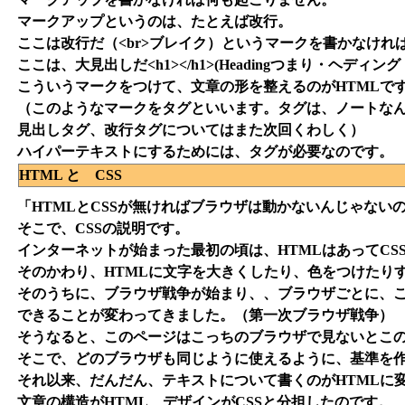
マークアップというのは、たとえば改行。
ここは改行だ（<br>ブレイク）というマークを書かなけれ
ここは、大見出しだ<h1></h1>(Headingつまり・ヘ
こういうマークをつけて、文章の形を整えるのがHTMLで
（このようなマークをタグといいます。タグは、ノートな
見出しタグ、改行タグについてはまた次回くわしく）
ハイパーテキストにするためには、タグが必要なのです。
HTML と CSS
「HTMLとCSSが無ければブラウザは動かないんじゃない
そこで、CSSの説明です。
インターネットが始まった最初の頃は、HTMLはあってCS
そのかわり、HTMLに文字を大きくしたり、色をつけたり
そのうちに、ブラウザ戦争が始まり、、ブラウザごとに、
できることが変わってきました。（第一次ブラウザ戦争）
そうなると、このページはこっちのブラウザで見ないとこ
そこで、どのブラウザも同じように使えるように、基準を作
それ以来、だんだん、テキストについて書くのがHTMLに
文章の構造がHTML、デザインがCSSと分担したのです。