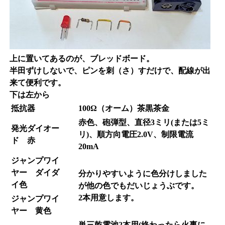
上に置いてあるのが、ブレッドボード。
半田ずけしないで、ピンを刺（さ）すだけで、配線が出
来て便利です。
下は左から
抵抗器
100Ω（オーム）茶黒茶金
赤色、砲弾型、直径3ミリ(または5ミ
発光ダイオー
リ)、順方向電圧2.0V、制限電流
ド 赤
20mA
ジャンプワイ
ヤー ダイダ
分かりやすいように色分けしました
イ色
が他の色でもだいじょうぶです。
2本用意します。
ジャンプワイ
ヤー 黄色
単三乾電池2本用(
終わったら火事に