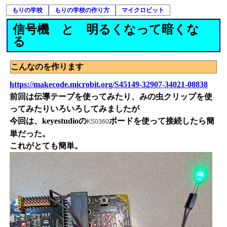
もりの学校
もりの学校の作り方
マイクロビット
信号機 と 明るくなって暗くな
る
こんなのを作ります
https://makecode.microbit.org/S45149-32907-34021-08838
前回は伝導テープを使ってみたり、みの虫クリップを使
ってみたりいろいろしてみましたが
今回は、keyestudioの
ボードを使って接続したら簡
KS0360
単だった。
これがとても簡単。