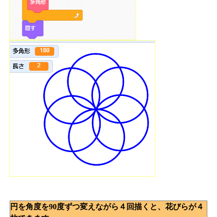
円を角度を90度ずつ変えながら４回描くと、花びらが４