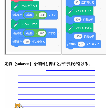
定義［yokosen］を何回も押すと,平行線が引ける。